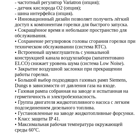
- частотный регулятор Variatron (опция);
- датчик кислорода О2 (опция);
- шина интерфейса (опция).
• Инновационный дизайн позволяет получить лёгкий
доступ к компонентам горелки для быстрого запуска.
• Сокращённое время и небольшое пространство для
обслуживания.
• Сохранение регулировок головы сгорания горелки при
техническом обслуживании (система RTC).
• Встроенный шумоглушитель с уникальной
конструкцией канала воздухозабора (запатентовано
ELCO) снижает уровень шума (система Low Noise).
• Закрытие воздушной заслонки при прекращении
работы горелки.
• Большой выбор подходящих газовых рамп Siemens,
Dungs в зависимости от давления газа на входе.
• Газовая рампа собранная на заводе и испытанная на
герметичность и электробезопасность.
• Группа двигателя жидкотопливного насоса с легким
подсоединением дизельного топлива.
• Густановленные на заводе жидкотопливные форсунки.
• Класс защиты IP 41.
• Максимальная рабочая температура окружающей
среды 60°C.