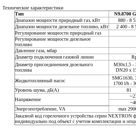
Технические характеристики
Тип
N9.8700 
Диапазон мощности природный газ, кВт
880 - 8 
Диапазон мощности дизельное топливо, кВт
2 400 - 8 
Регулирование мощности природный газ
Регулирование мощности дизельное
топливо
Давление газа, мбар
Диаметр подключения газовой линии
Rp
Диаметр присоединениея дизельного
M30x1,5 - 3/
топлива
DN20 x 1
SMG1630, 
Жидкотопливный насос
1700 l/h - 3
Уровень шума, дБ(А)
81
~2
Напряжение
~4
Энергопотребление, VA
max 290
Заказной код горелочного устройства серии NEXTRON 
индивидуально под объект с учетом комплектации и опц