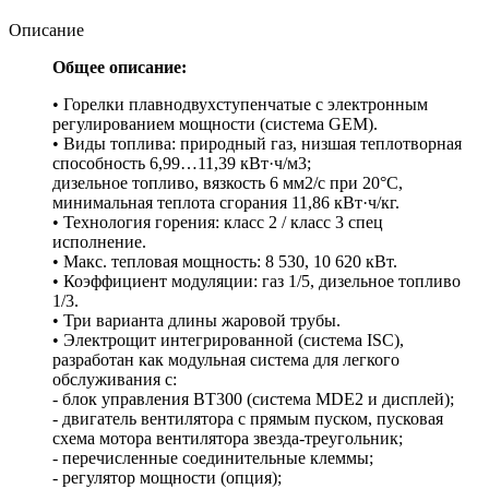
Описание
Общее описание:
• Горелки плавнодвухступенчатые с электронным
регулированием мощности (система GEM).
• Виды топлива: природный газ, низшая теплотворная
способность 6,99…11,39 кВт·ч/м3;
дизельное топливо, вязкость 6 мм2/с при 20°C,
минимальная теплота сгорания 11,86 кВт·ч/кг.
• Технология горения: класс 2 / класс 3 спец
исполнение.
• Макс. тепловая мощность: 8 530, 10 620 кВт.
• Коэффициент модуляции: газ 1/5, дизельное топливо
1/3.
• Три варианта длины жаровой трубы.
• Электрощит интегрированной (система ISC),
разработан как модульная система для легкого
обслуживания с:
- блок управления BT300 (система MDE2 и дисплей);
- двигатель вентилятора с прямым пуском, пусковая
схема мотора вентилятора звезда-треугольник;
- перечисленные соединительные клеммы;
- регулятор мощности (опция);